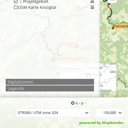
Projektgebiet
OSM Karte Kinzigtal
Digitalisieren
Legende
5 km
x: - y: -
ETRS89 / UTM zone 32N
150,000
powered by Mapbender