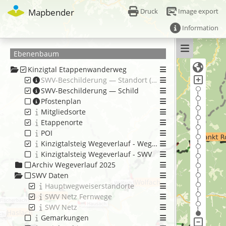
Mapbender
Image export
Druck
Information
Ebenenbaum
Kinzigtal Etappenwanderweg
SWV-Beschilderung — Standort (ab Maßstab 1:20.000) Kopie
SWV-Beschilderung — Schild
Pfostenplan
Mitgliedsorte
Etappenorte
POI
Kinzigtalsteig Wegeverlauf - Wegequalität
Kinzigtalsteig Wegeverlauf - SWV
Archiv Wegeverlauf 2025
SWV Daten
Hauptwegweiserstandorte
SWV Netz Fernwege
SWV Netz
Gemarkungen